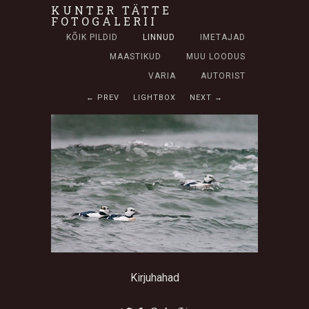
KUNTER TÄTTE
FOTOGALERII
KÕIK PILDID
LINNUD
IMETAJAD
MAASTIKUD
MUU LOODUS
VARIA
AUTORIST
← PREV
LIGHTBOX
NEXT →
Kirjuhahad