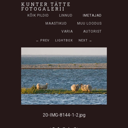
KUNTER TÄTTE
FOTOGALERII
KÕIK PILDID
LINNUD
IMETAJAD
MAASTIKUD
MUU LOODUS
VARIA
AUTORIST
← PREV
LIGHTBOX
NEXT →
20-IMG-8144-1-2.jpg